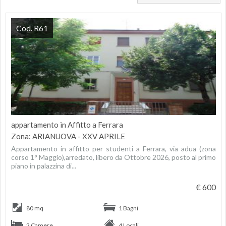
Cod. R61
appartamento in Affitto a Ferrara
Zona: ARIANUOVA - XXV APRILE
Appartamento in affitto per studenti a Ferrara, via adua (zona
corso 1° Maggio),arredato, libero da Ottobre 2026, posto al primo
piano in palazzina di...
€ 600
80 mq
1 Bagni
2 Camere
4 Locali