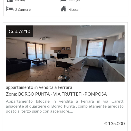
2 Camere
4 Locali
Cod. A210
appartamento in Vendita a Ferrara
Zona: BORGO PUNTA - VIA FRUTTETI-POMPOSA
Appartamento bilocale in vendita a Ferrara in via Caretti
adiacente al quartiere di Borgo Punta , completamente arredato,
posto al terzo piano con ascensore,...
€ 135.000