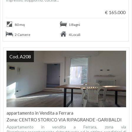
€ 165.000
80 mq
1 Bagni
2 Camere
4 Locali
Cod. A208
appartamento in Vendita a Ferrara
Zona: CENTRO STORICO VIA RIPAGRANDE -GARIBALDI
Appartamento in vendita a Ferrara, zona via
Piangipane,recentemente ristrutturato ed in ottime condizioni di