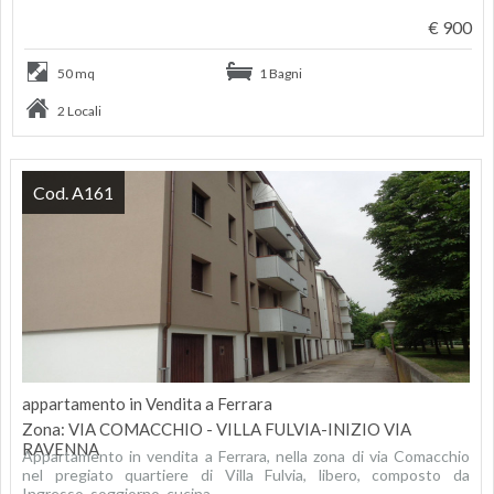
€ 900
50 mq
1 Bagni
2 Locali
Cod. A161
appartamento in Vendita a Ferrara
Zona: VIA COMACCHIO - VILLA FULVIA-INIZIO VIA
RAVENNA
Appartamento in vendita a Ferrara, nella zona di via Comacchio
nel pregiato quartiere di Villa Fulvia, libero, composto da
Ingresso, soggiorno, cucina...